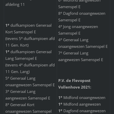
6
Midfond aangewezen
afdeling 11
Samenspel E
e
8
Dagfond onaangewezen
Samenspel E
e
1
duifkampioen Generaal
e
4
Jong onaangewezen
Kort Samenspel E
Samenspel E
e
(tevens 5
duifkampioen afd
e
4
Generaal Lang
11 Gen. Kort)
onaangewezen Samenspel E
e
1
duifkampioen Generaal
e
7
Generaal Lang
Lang Samenspel E
aangewezen Samenspel E
e
(tevens 4
duifkampioen afd
11 Gen. Lang)
e
5
Generaal Lang
P.V. de Flevopost
onaangewezen Samenspel E
Vollenhove 2021:
e
3
Generaal Lang
e
1
Midfond onaangewezen
aangewezen Samenspel E
e
1
Midfond aangewezen
e
8
Generaal Kort
e
1
Dagfond onaangewezen
onaangewezen Samenspel