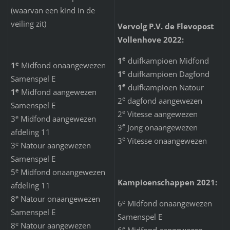
(waarvan een kind in de
veiling zit)
Vervolg P.V. de Flevopost
Vollenhove 2022:
e
1
duifkampioen Midfond
e
1
Midfond onaangewezen
e
1
duifkampioen Dagfond
Samenspel E
e
1
duifkampioen Natour
e
1
Midfond aangewezen
e
2
dagfond aangewezen
Samenspel E
e
2
Vitesse aangewezen
e
3
Midfond aangewezen
e
3
Jong onaangewezen
afdeling 11
e
3
Vitesse onaangewezen
e
3
Natour aangewezen
Samenspel E
e
5
Midfond onaangewezen
Kampioenschappen 2021:
afdeling 11
e
8
Natour onaangewezen
e
6
Midfond onaangewezen
Samenspel E
Samenspel E
e
8
Natour aangewezen
e