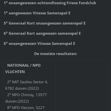
e
1
onaangewezen ochtendlossing Friese Fondclub
e
1
aangewezen Vitesse Samenspel E
e
5
Generaal Kort onaangwezen samenspel E
e
6
Generaal Kort aangwezen samenspel E
e
6
onaangewezen Vitesse Samenspel E
De mooiste resultaten:
NATIONAAL / NPO
VLUCHTEN
e
2
NAT Saulieu Sector 4,
6782 duiven (2022)
e
2
NPO Chimay, 13977
duiven (2022)
e
8
NPO Vierzon, 3227