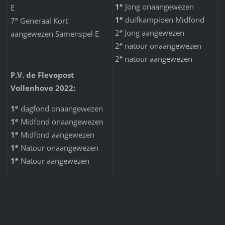
e
1
Jong onaangewezen
E
e
1
duifkampioen Midfond
e
7
Generaal Kort
e
2
Jong aangewezen
aangewezen Samenspel E
e
2
natour onaangewezen
e
2
natour aangewezen
P.V. de Flevopost
Vollenhove 2022:
e
1
dagfond onaangewezen
e
1
Midfond onaangewezen
e
1
Midfond aangewezen
e
1
Natour onaangewezen
e
1
Natour aangewezen