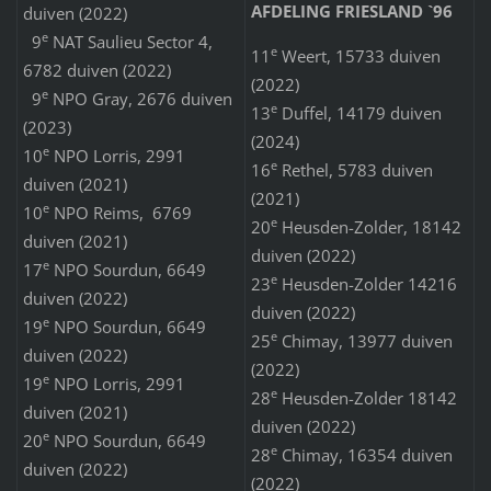
AFDELING FRIESLAND `96
duiven (2022)
e
9
NAT Saulieu Sector 4,
e
11
Weert, 15733 duiven
6782 duiven (2022)
(2022)
e
9
NPO Gray, 2676 duiven
e
13
Duffel, 14179 duiven
(2023)
(2024)
e
10
NPO Lorris, 2991
e
16
Rethel, 5783 duiven
duiven (2021)
(2021)
e
10
NPO Reims, 6769
e
20
Heusden-Zolder, 18142
duiven (2021)
duiven (2022)
e
17
NPO Sourdun, 6649
e
23
Heusden-Zolder 14216
duiven (2022)
duiven (2022)
e
19
NPO Sourdun, 6649
e
25
Chimay, 13977 duiven
duiven (2022)
(2022)
e
19
NPO Lorris, 2991
e
28
Heusden-Zolder 18142
duiven (2021)
duiven (2022)
e
20
NPO Sourdun, 6649
e
28
Chimay, 16354 duiven
duiven (2022)
(2022)