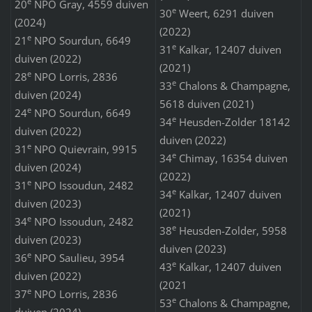
e
20
NPO Gray, 4559 duiven
e
30
Weert, 6291 duiven
(2024)
(2022)
e
21
NPO Sourdun, 6649
e
31
Kalkar, 12407 duiven
duiven (2022)
(2021)
e
28
NPO Lorris, 2836
e
33
Chalons & Champagne,
duiven (2024)
5618 duiven (2021)
e
24
NPO Sourdun, 6649
e
34
Heusden-Zolder 18142
duiven (2022)
duiven (2022)
e
31
NPO Quievrain, 9915
e
34
Chimay, 16354 duiven
duiven (2024)
(2022)
e
31
NPO Issoudun, 2482
e
34
Kalkar, 12407 duiven
duiven (2023)
(2021)
e
34
NPO Issoudun, 2482
e
38
Heusden-Zolder, 5958
duiven (2023)
duiven (2023)
e
36
NPO Saulieu, 3954
e
43
Kalkar, 12407 duiven
duiven (2022)
(2021
e
37
NPO Lorris, 2836
e
53
Chalons & Champagne,
duiven (2024)