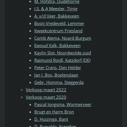
M. Hofstra, Oudehorne
I.S. & A Meester, Tijnje
A. v/d Veer, Bakkeveen
Booij-Vredeveld, Lemmer
Kweekcentrum Friesland
Comb Atema, Noard-Burgum
Ewoud Valk, Bakkeveen
Kaylin Slot, Noordwolde-zuid
Raimund Roidl, Katzdorf (DE)
Peter Crans, Den Helder
Jan J. Bos, Boelenslaan
Gebr. Homma, Steggerda
Verkoop maart 2022
Verkoop maart 2020
Pascal Jongsma, Wormerveer
Brugt en Harm Bron
D. Huizinga, Bant
D. Buwalda, Franeker