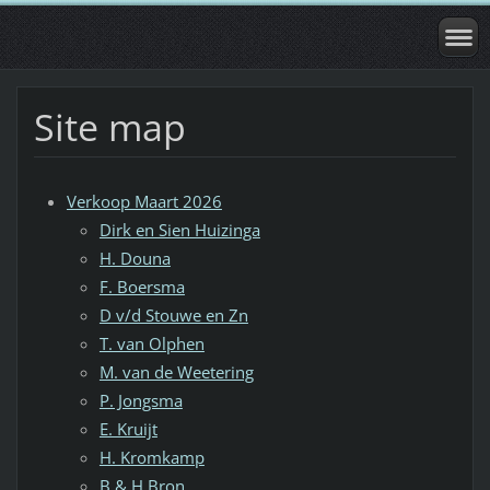
Site map
Verkoop Maart 2026
Dirk en Sien Huizinga
H. Douna
F. Boersma
D v/d Stouwe en Zn
T. van Olphen
M. van de Weetering
P. Jongsma
E. Kruijt
H. Kromkamp
B & H Bron