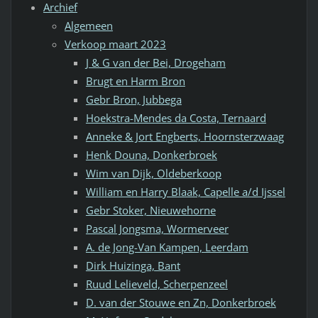
Archief
Algemeen
Verkoop maart 2023
J & G van der Bei, Drogeham
Brugt en Harm Bron
Gebr Bron, Jubbega
Hoekstra-Mendes da Costa, Ternaard
Anneke & Jort Engberts, Hoornsterzwaag
Henk Douna, Donkerbroek
Wim van Dijk, Oldeberkoop
William en Harry Blaak, Capelle a/d Ijssel
Gebr Stoker, Nieuwehorne
Pascal Jongsma, Wormerveer
A. de Jong-Van Kampen, Leerdam
Dirk Huizinga, Bant
Ruud Lelieveld, Scherpenzeel
D. van der Stouwe en Zn, Donkerbroek