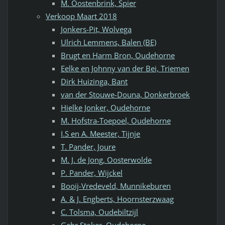
M. Oostenbrink, Spier
Verkoop Maart 2018
Jonkers-Pit, Wolvega
Ulrich Lemmens, Balen (BE)
Brugt en Harm Bron, Oudehorne
Eelke en Johnny van der Bei, Triemen
Dirk Huizinga, Bant
van der Stouwe-Douna, Donkerbroek
Hielke Jonker, Oudehorne
M. Hofstra-Toepoel, Oudehorne
I.S en A. Meester, Tijnje
T. Pander, Joure
M. J. de Jong, Oosterwolde
P. Pander, Wijckel
Booij-Vredeveld, Munnikeburen
A. & J. Engberts, Hoornsterzwaag
C. Tolsma, Oudebiltzijl
Gebr Stoker, Oudehorne