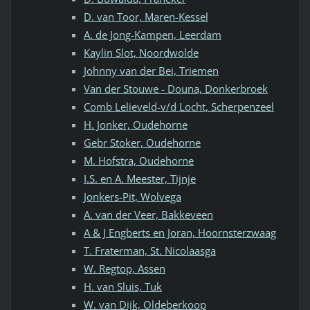
D. van Toor, Maren-Kessel
A. de Jong-Kampen, Leerdam
Kaylin Slot, Noordwolde
Johnny van der Bei, Triemen
Van der Stouwe - Douna, Donkerbroek
Comb Lelieveld-v/d Locht, Scherpenzeel
H. Jonker, Oudehorne
Gebr Stoker, Oudehorne
M. Hofstra, Oudehorne
I.S. en A. Meester, Tijnje
Jonkers-Pit, Wolvega
A. van der Veer, Bakkeveen
A & J Engberts en Joran, Hoornsterzwaag
T. Fraterman, St. Nicolaasga
W. Regtop, Assen
H. van Sluis, Tuk
W. van Dijk, Oldeberkoop