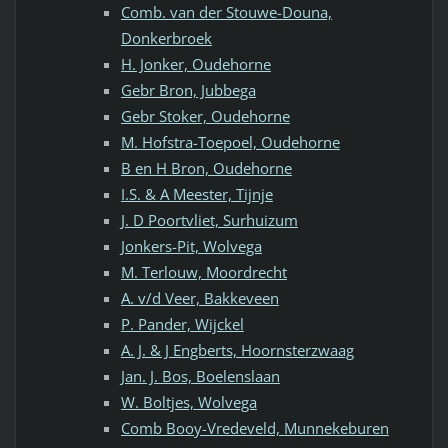
Comb. van der Stouwe-Douna,
Donkerbroek
H. Jonker, Oudehorne
Gebr Bron, Jubbega
Gebr Stoker, Oudehorne
M. Hofstra-Toepoel, Oudehorne
B en H Bron, Oudehorne
I.S. & A Meester, Tijnje
J. D Poortvliet, Surhuizum
Jonkers-Pit, Wolvega
M. Terlouw, Moordrecht
A. v/d Veer, Bakkeveen
P. Pander, Wijckel
A. J. & J Engberts, Hoornsterzwaag
Jan. J. Bos, Boelenslaan
W. Boltjes, Wolvega
Comb Booy-Vredeveld, Munnekeburen