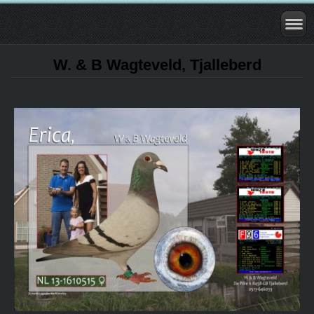
W. & B Wagteveld, Tjalleberd