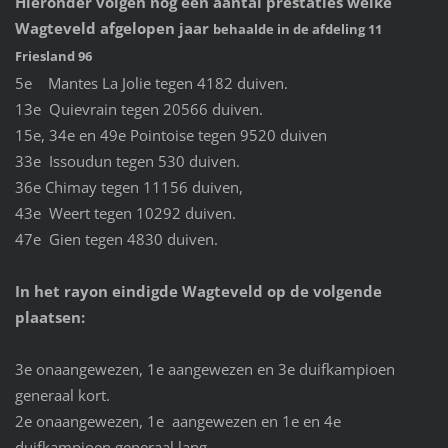
Hieronder volgen nog een aantal prestaties welke
Wagteveld afgelopen jaar
behaalde in de afdeling 11
Friesland 96
5e Mantes La Jolie tegen 4182 duiven.
13e Quievrain tegen 20566 duiven.
15e, 34e en 49e Pointoise tegen 9520 duiven
33e Issoudun tegen 530 duiven.
36e Chimay tegen 11156 duiven,
43e Weert tegen 10292 duiven.
47e Gien tegen 4830 duiven.
In het rayon eindigde Wagteveld op de volgende
plaatsen:
3e onaangewezen, 1e aangewezen en 3e duifkampioen
generaal kort.
2e onaangewezen, 1e aangewezen en 1e en 4e
duifkampioen generaal lang.