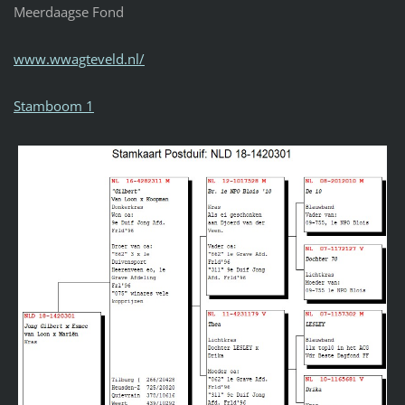
Meerdaagse Fond
www.wwagteveld.nl/
Stamboom 1