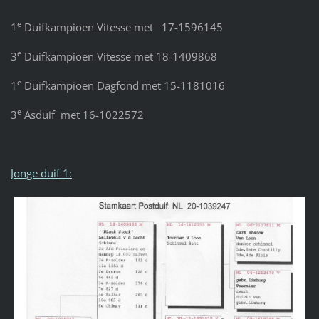
e
1
Duifkampioen Vitesse met 17-1596145
e
3
Duifkampioen Vitesse met 18-1409868
e
1
Duifkampioen Dagfond met 15-1181016
e
3
Asduif met 16-1022572
Jonge duif 1: