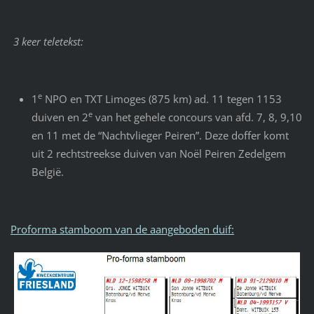
3 keer teletekst:
e
1
NPO en TXT Limoges (875 km) ad. 11 tegen 1153
e
duiven en 2
van het gehele concours van afd. 7, 8, 9,10
en 11 met de “Nachtvlieger Peiren”. Deze doffer komt
uit 2 rechtstreekse duiven van Noël Peiren Zedelgem
België.
Proforma stamboom van de aangeboden duif: