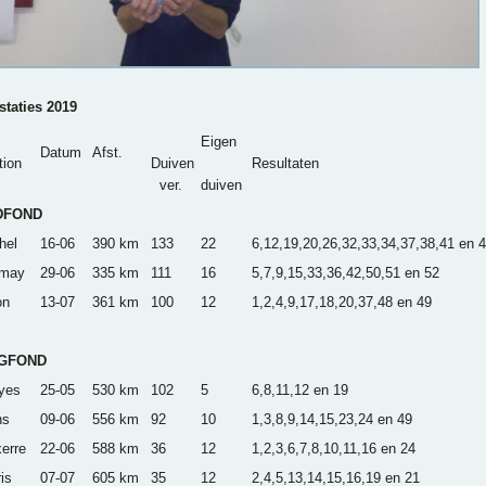
staties 2019
Eigen
Datum
Afst.
tion
Duiven
Resultaten
ver.
duiven
DFOND
hel
16-06
390 km
133
22
6,12,19,20,26,32,33,34,37,38,41 en 
imay
29-06
335 km
111
16
5,7,9,15,33,36,42,50,51 en 52
on
13-07
361 km
100
12
1,2,4,9,17,18,20,37,48 en 49
GFOND
yes
25-05
530 km
102
5
6,8,11,12 en 19
ns
09-06
556 km
92
10
1,3,8,9,14,15,23,24 en 49
erre
22-06
588 km
36
12
1,2,3,6,7,8,10,11,16 en 24
is
07-07
605 km
35
12
2,4,5,13,14,15,16,19 en 21