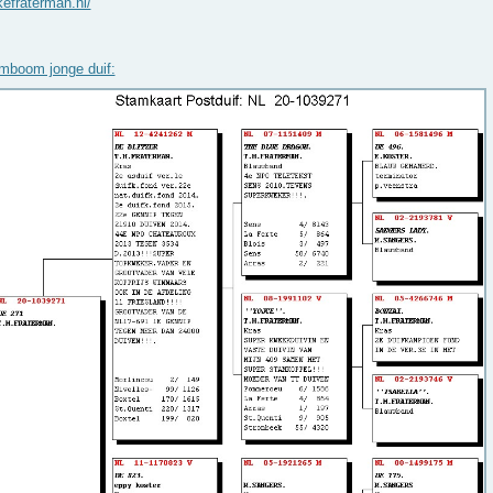
kefraterman.nl/
mboom jonge duif: