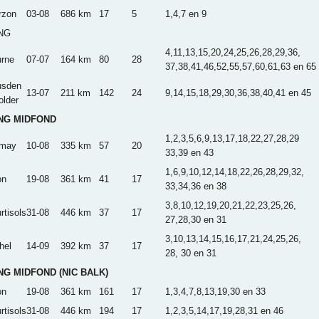
rzon
03-08
686 km
17
5
1,4,7 en 9
NG
4,11,13,15,20,24,25,26,28,29,36,
rne
07-07
164 km
80
28
37,38,41,46,52,55,57,60,61,63 en 65
usden
13-07
211 km
142
24
9,14,15,18,29,30,36,38,40,41 en 45
older
NG MIDFOND
1,2,3,5,6,9,13,17,18,22,27,28,29
imay
10-08
335 km
57
20
33,39 en 43
1,6,9,10,12,14,18,22,26,28,29,32,
on
19-08
361 km
41
17
33,34,36 en 38
3,8,10,12,19,20,21,22,23,25,26,
rtisols
31-08
446 km
37
17
27,28,30 en 31
3,10,13,14,15,16,17,21,24,25,26,
hel
14-09
392 km
37
17
28, 30 en 31
NG MIDFOND (NIC BALK)
on
19-08
361 km
161
17
1,3,4,7,8,13,19,30 en 33
rtisols
31-08
446 km
194
17
1,2,3,5,14,17,19,28,31 en 46