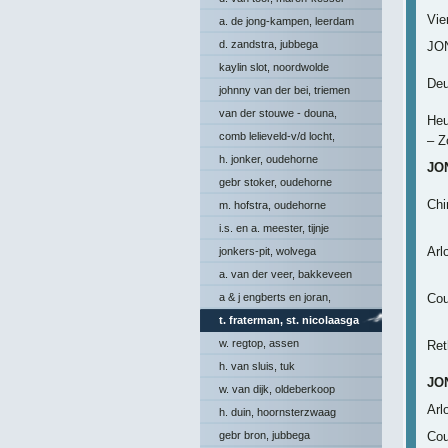
Vie
a. de jong-kampen, leerdam
d. zandstra, jubbega
JO
kaylin slot, noordwolde
Deu
johnny van der bei, triemen
van der stouwe - douna,
He
donkerbroek
comb lelieveld-v/d locht,
– Z
scherpenzeel
h. jonker, oudehorne
JO
gebr stoker, oudehorne
Ch
m. hofstra, oudehorne
i.s. en a. meester, tijnje
Arl
jonkers-pit, wolvega
a. van der veer, bakkeveen
a & j engberts en joran,
Cou
hoornsterzwaag
t. fraterman, st. nicolaasga
w. regtop, assen
Ret
h. van sluis, tuk
JO
w. van dijk, oldeberkoop
Arl
h. duin, hoornsterzwaag
gebr bron, jubbega
Cou