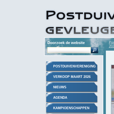
Doorzoek de website
Pos
20
POSTDUIVENVERENIGING
- GEVLEUGELDE
VERKOOP MAART 2026
VRIENDEN JUBBEGA
NIEUWS
AGENDA
KAMPIOENSCHAPPEN