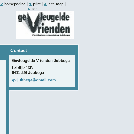
homepagina
|
print
|
site map
|
rss
Contact
Gevleugelde Vrienden Jubbega
Leidijk 16B
8411 ZM Jubbega
gv.jubbe
ga@gmail
.com