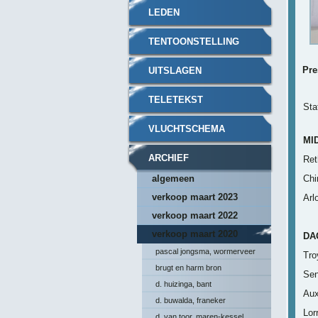
LEDEN
TENTOONSTELLING
Pre
UITSLAGEN
TELETEKST
Sta
VLUCHTSCHEMA
MI
ARCHIEF
Ret
algemeen
Ch
verkoop maart 2023
Arl
verkoop maart 2022
verkoop maart 2020
DA
pascal jongsma, wormerveer
Tro
brugt en harm bron
Se
d. huizinga, bant
Aux
d. buwalda, franeker
Lorr
d. van toor, maren-kessel