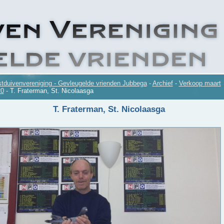
tduivenvereniging - Gevleugelde vrienden Jubbega
-
Archief
-
Verkoop maart
20
-
T. Fraterman, St. Nicolaasga
T. Fraterman, St. Nicolaasga