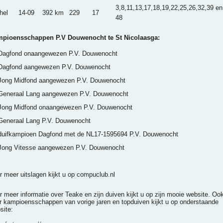
3,8,11,13,17,18,19,22,25,26,32,39 en
hel
14-09
392 km
229
17
48
pioensschappen P.V Douwenocht te St Nicolaasga:
Dagfond onaangewezen P.V. Douwenocht
Dagfond aangewezen P.V. Douwenocht
Jong Midfond aangewezen P.V. Douwenocht
Generaal Lang aangewezen P.V. Douwenocht
Jong Midfond onaangewezen P.V. Douwenocht
Generaal Lang P.V. Douwenocht
duifkampioen Dagfond met de NL17-1595694 P.V. Douwenocht
Jong Vitesse aangewezen P.V. Douwenocht
r meer uitslagen kijkt u op compuclub.nl
r meer informatie over Teake en zijn duiven kijkt u op zijn mooie website. Oo
r kampioensschappen van vorige jaren en topduiven kijkt u op onderstaande
site: