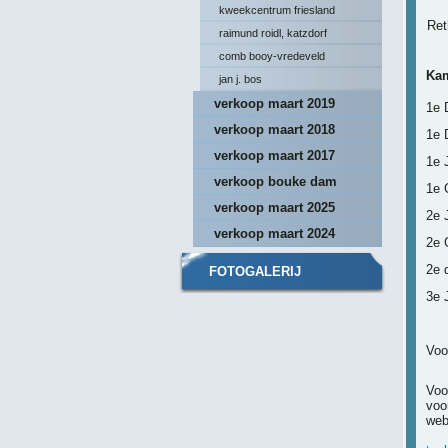
kweekcentrum friesland
Ret
raimund roidl, katzdorf
comb booy-vredeveld
Kam
jan j. bos
verkoop maart 2019
1e 
verkoop maart 2018
1e 
verkoop maart 2017
1e 
verkoop bouke dam
1e 
verkoop maart 2025
2e 
verkoop maart 2024
2e 
2e 
FOTOGALERIJ
3e 
Voo
Voo
voo
web