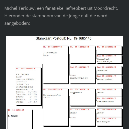
Michel Terlouw, een fanatieke liefhebbert uit Moordrecht.
Hieronder de stamboom van de jonge duif die wordt
aangeboden: