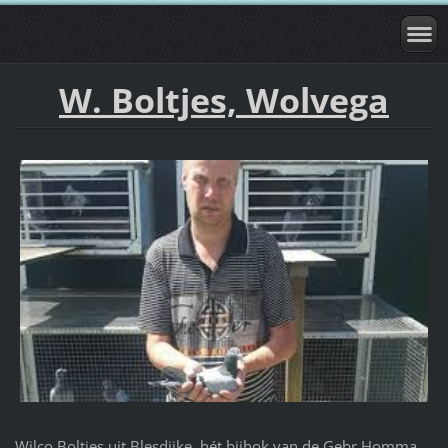
W. Boltjes, Wolvega
Wilco Boltjes uit Blesdijke, hét bijhok van de Gebr Homma.